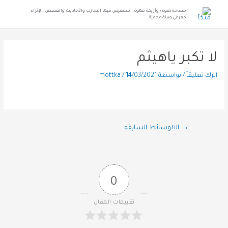
مساحة ضوء ؛ وأريكة قهوة .. نستعرض فيها التجارب والأحاديث والقصص .. لإثراء
معرفي وبيئة محفزة ..
لا تكبر ياهيثم
اترك تعليقاً
/ بواسطة
14/03/2021
/
mottka
→
الالوسائط السابقة
0
تقييمات المقال