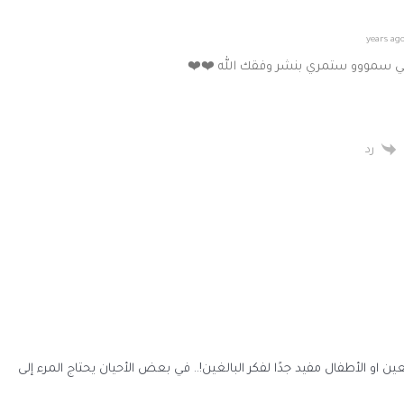
تي سمووو ستمري بنشر وفقك الله ❤️❤️
رد
ن او الأطفال مفيد جدًا لفكر البالغين!.. في بعض الأحيان يحتاج المرء إلى