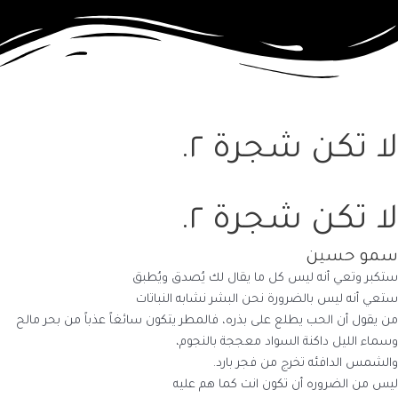
لا تكن شجرة ٢.
لا تكن شجرة ٢.
سمو حسين
ستكبر وتعي أنه ليس كل ما يقال لك يُصدق ويُطبق
ستعي أنه ليس بالضرورة نحن البشر نشابه النباتات
من يقول أن الحب يطلع على بذره، فالمطر يتكون سائغاً عذباً من بحر مالح
وسماء الليل داكنة السواد معججة بالنجوم،
والشمس الدافئه تخرج من فجر بارد.
ليس من الضروره أن تكون انت كما هم عليه