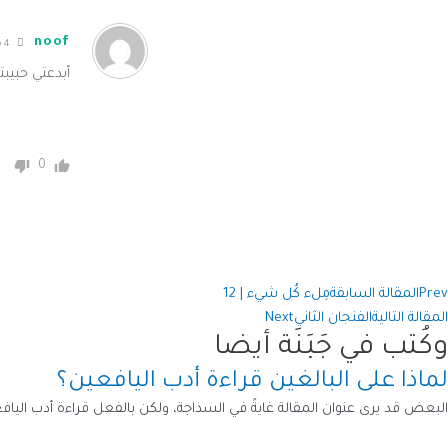
noof
4 years ago
أبدعتي حبيب
0
Prev
المقالة السابقة
مِلء كُل شيء | 12
المقالة التالية
الفنجان الثاني
Next
وكُتب في جَبَنَة أيضا
لماذا على البالغين قراءة أدب اليافعين؟
البعض قد يرى عنوان المقالة غايةً في السذاجة، ولكن بالفعل قراءة أدب اليافعي