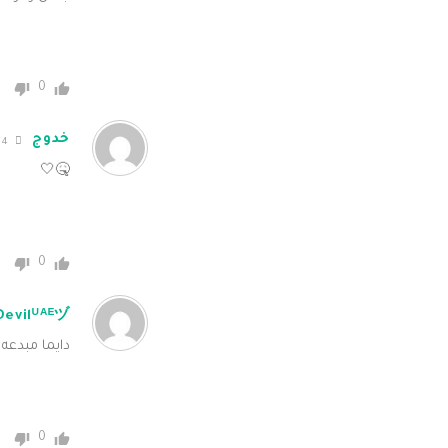
0
خدوج
4 years ago
🤒🤍
0
دايما مبدع
0