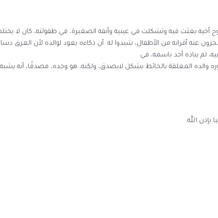
روح أخيه بعثت فيه وتشكلت في عينيه وأنفه الصغيرة، في طفولته، كان لا يختلط 
زون عنه أقرانه من الأطفال، شيدوا له أن ذكاءه يعود لوالده لأن العرق دساس،
يه، لم يناده أحد باسمه، في
ره والده المعلقة بالحائط بشكل لايصدق، ولكنه، هو وحده، مصدقًا، أنه يشبه
 بإذن الله