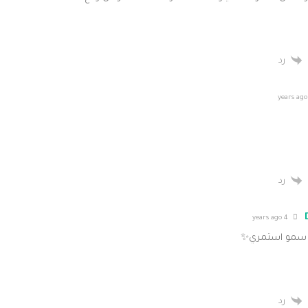
رد
رد
4 years ago
ه سمو استمري✨
رد