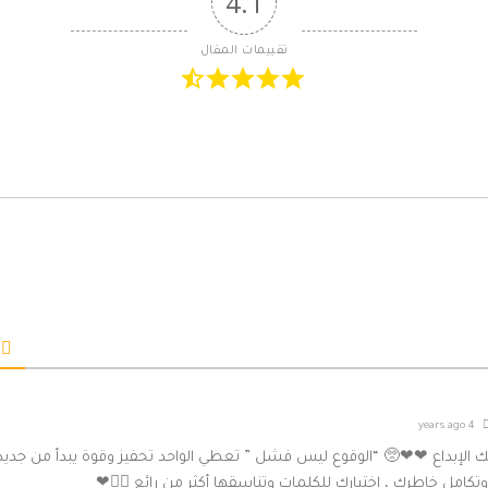
4.1
تقييمات المقال
4 years ago
ك الإبداع ❤❤🥺 “الوقوع ليس فشل ” تعطي الواحد تحفيز وقوة يبدأ من جديد 
كامل خاطرك ، اختيارك للكلمات وتناسقها أكثر من رائع 👌🏻❤