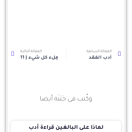
المقالة السابقة
المقالة التالية
أدب الفقد
مِلء كُل شيء | 11
وكُتب في جَبَنَة أيضا
لماذا على البالغين قراءة أدب