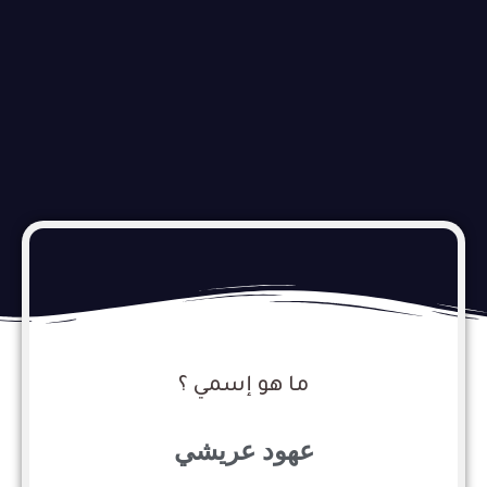
ما هو إسمي ؟
عهود عريشي