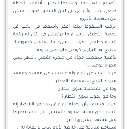
بأصابع بللها الحبر وقمعها الصبر ، أتلقف اللحظة
كفعل غياب وأغوص في لحن الحضور كموت يفتش
عن شهقته الأخيرة
اترقب السقوط بينما أقفز وأسقط في الحب في
لحظة التحليق ، شيء ما يرتعش في رئتيّ له رائحة
الحياة وطعم الهرب ، شيء ما يعلقني كصورة لا
تتسع لها البراويز كوطن هارب من حدوده
كأغنية سقطت فجأة من حنجرة المُغني ، كنهر نسي
مجراه الوحيد .. !
غربة تبحث عن لقاء ولقاء يبحث عن مقعده ومقعد
متروك للريح تخنقه بقايا العطر
وما هي المقصلة سوى انتظار !
وما هو الموت سوى انتظار ؟
آخر ما قد يتمنى أن يحمله المرء في دمه هو الانتظار إنه
الحلم الذي تقتله صحوة والعينين التي تفقد بصرها
قبل مشهد الشروق الأثير
مسامير متروكة على خارطة الأيام ودرب لا نهاية له ..