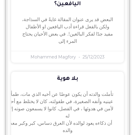
اليافعين؟
البعض قد يرى عنوان المقالة غايةً في السذاجة،
ولكن بالفعل قراءة أدب اليافعين او الأطفال
مفيد جدًا لفكر البالغين!.. في بعض الأحيان يحتاج
المرء إلى
Mohammed Magfory
25/12/2023
بلا هوية
تأملت والدته أن يكون عوضًا عن أخيه الذي مات، طمأنها وال
عينيه وأنفه الصغيرة، في طفولته، كان لا يختلط مع أحد، وجلَ
لأمن في هدوئها ، في الفصل، كانوا لا يسمعون صوته إلا حين 
له
أن ذكاءه يعود لوالده لأن العرق دساس، كبر وكبر معه والده،
والده