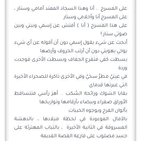
على المسرح .. أنا وهذا السجاد الممتد أمامي وستار ،
على المسرح أنا وأحلامي وستار
على هذا المسرح ( أنا ) أفتش عن إسمي وبيني وبين
صوتي ستار !
أبحث عن شيء يقول إسمي دون أن أقوله عن أي شيء
يوحي بهويتي دون أن أرتب الحروف وأرصها
بسطت كفي فتفرع الجفاف وبسطت الأخرى فوجدت
وردة
في عينيّ مطرٌ سخيّ وفي الأخرى ذاكرة للصحراء الأخيرة
التي عبرتها قدماي
بقايا الشوك ورائحة السُكب .. أهز رأسي فتتساقط
الأوراق صفراء وبيضاء بأرقامها وتواريخها
بألوان الفرح وبوجوه الخيبات
بالآمال الموءودة في لحظة ميلادها ، بالدهشة
المسروقة في الثانية الأخيرة ، بالثياب المهترئة على
جسد مصلوب على قارعة القصة القديمة