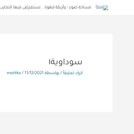
خطي
مساحة ضوء ؛ وأريكة قهوة .. نستعرض فيها التجارب و
لى
لمحتوى
سوداوية١
اترك تعليقاً
/ بواسطة
11/12/2021
/
mottka