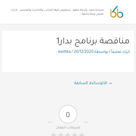
مساحة ضوء ؛ وأريكة قهوة .. نستعرض فيها التجارب والأحاديث والقصص .. لإثراء
معرفي وبيئة محفزة ..
مناقصة برنامج بدار1
اترك تعليقاً
/ بواسطة
20/12/2020
/
mottka
→
الالوسائط السابقة
0
تقييمات المقال