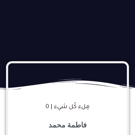
مِلء كُل شيء | 0
فاطمة محمد