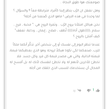
صومعتك هوا طوق النجاة ..
وهل نغفل ان الرّب ينظر إلينا كأفراد مترابطة معاً !! والسؤال ؟
لما وجدنا في هذه الارض ! ماهو الذي صُنعنا من أجله؟
نحن هياكل امتلأنا بروح الرّب .. وثمرة الروح هي :” محبه ، فرح ،
سلام ،((((طول أناة)))) لُطف ، صلاح ، إيمان ، وداعة، تعفف”
كيف أمتلئ بالروح ؟
عندما تنظر اليوم إلى نفسك أو إلى شخص آخر، تذكَّر أنكما ملكاً
للرب، صنعكما لكي تكونا هيكلاً لروحه. وهو الذي يعطيكما قيمة،
قيمته الذاتية، والتي هي مصدر قيمة كل فرد وكل جسد. فلا
تخطئ للآخرين لأنهم له. ولا تخطئ لنفسك لأنك له. بل أفسح له
المجال أن يستخدمك للسبب الذي خلقك من أجله.
1
رد