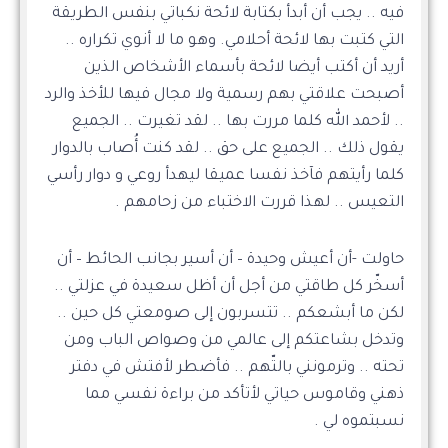
فيه .. يجب أن أبدأ بكتابة لائحة نكباتي بنفس الطريقة
التي كتبت بها لائحة أحلامي. وهو ما لا أنوي تكراره ..
أريد أن أكتب أيضا لائحة بأسماء الأشخاص الذين
أصبحت علاقتي بهم رسمية ولا مجال فيها للأخذ والرد
.. لأحمد الله كلما مررت بها .. لقد تغيرت .. الجميع
يقول ذلك .. الجميع على حق .. لقد كنت أُصاب بالدوار
كلما رأيتهم فآخذ نفسا عميقا ليهدأ روعي و دوار رأسي
التعيس .. لهذا قررت الاختباء من زحامهم .
حاولت -أن أعيش وحيدة – أن أسير بجانب الحائط – أن
أسخّر كل طاقتي من أجل أن أظل سعيدة في عزلتي ..
لكن ما أبشعكم .. تتسربون إلى صومعتي كل حين ..
وتدخل بشاعتكم إلى عالمي من وصواص الباب ومن
تحته .. وترمونني بالتّهم .. فأضطر لأفتش في دفتر
ذهني وقاموس حياتي لأتأكد من براءة نفسي مما
نسبتموه لي .