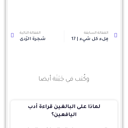
المقالة السابقة
المقالة التالية
مِلء كُل شيء | 17
شجرةُ الرَّدى
وكُتب في جَبَنَة أيضا
لماذا على البالغين قراءة أدب
اليافعين؟