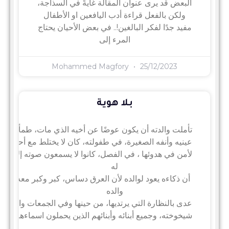
البعض قد يرى عنوان المقالة غايةً في السذاجة،
ولكن بالفعل قراءة أدب اليافعين او الأطفال
مفيد جدًا لفكر البالغين!.. في بعض الأحيان يحتاج
المرء إلى
Mohammed Magfory
25/12/2023
بلا هوية
تأملت والدته أن يكون عوضًا عن أخيه الذي مات، طمأنها وال
عينيه وأنفه الصغيرة، في طفولته، كان لا يختلط مع أحد، وجلَ
لأمن في هدوئها ، في الفصل، كانوا لا يسمعون صوته إلا حين 
له
أن ذكاءه يعود لوالده لأن العرق دساس، كبر وكبر معه والده،
والده
عدى بالنظارة التي يرتديها، من حينها وفي الجمعات والمناسبا
شيخوخته، وجميع أبنائه وأبنائهم الذين يحملون اسماءهم، أخب