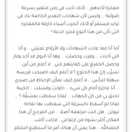
مفخرة لأحدهم .. لأنك ثابت في زمن متغير بسرعة
ضوئية .. وليس لأن شهادات التقدير الخاصة بك في
تزايد مستمر أو لأنك أنجزت أشياء خارقة فالمفخرة
التي تأتي من هذا النوع مجرد خدعة !
أما أنا فما عادت الشهادات ولا الأرقام تعنيني .. و أنا
التي أخذت .. وفزت وحصلت .. وها أنا اليوم قد أخذ وفاز
وحصل الجميع على كفايتهم مني.. لا أعلم من أين
تسرّب إليّ هذا الخنوع ؟ لا أعلم كيف اصبحت فريسة
سهلة لليأس .. لا أعلم كيف تمكّن الإحباط من صيدي
.. أنا عاجزة أمام كل شيء .. حاولت وفشلت .. الخيبة
تحدق بي من كل الجهات .. لماذا سقطت بمشقّة ؟ ..
لماذا لم أسقط بالسرعة التي سقطت بها تفاحة
نيوتن.. هل كنت مرتفعة أصلا .. من المرجح أن هذا
المكان أكثر نشوة من ارتفاعي.. مازلت أكتب ..
الحمدالله .. هذا يعني أن هناك أمر ما أستطيع التحكم