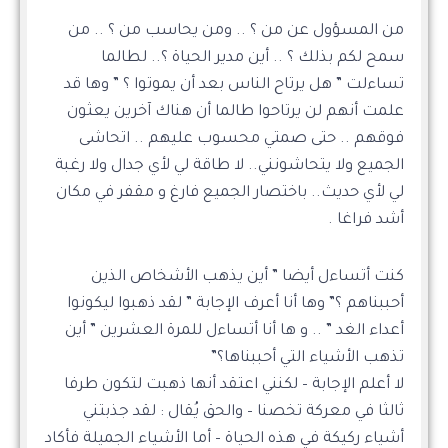
من المسؤول عن من ؟ .. ومن يحاسب من ؟ .. من
سمح لكم بذلك ؟ .. أين مدير الحياة ؟.. لطالما
تساءلت ” هل يرتاح الناس بعد أن يموتوا ؟ ” وها قد
علمت أنهم لن يرتاحوا طالما أن هناك آخرين يعثون
فوقهم .. حتى صمتي محسوب عليهم .. اتحاشى
الجميع ولا يتحاشونني.. لا طاقة لي لأي جدال ولا رغبة
لي لأي حديث.. باختصار الجميع فارغ و مقفر في مكان
أشد فراغا .
كنت أتساءل أيضا ” أين يذهب الأشخاص الذين
أحببناهم ؟” وها أنا أعرف الإجابة ” لقد ذهبوا ليكونوا
أعداء الغد ” .. و ها أنا أتساءل للمرة العشرين ” أين
تذهب الأشياء التي أحببناها؟”
لا أعلم الإجابة – لكنني اعتقد أنها ذهبت لتكون طرفا
ثالثا في معركة تخصنا – والحق يُقال : لقد جذبتني
أشياء ركيكة في هذه الحياة – أما الأشياء الجميلة فأكاد