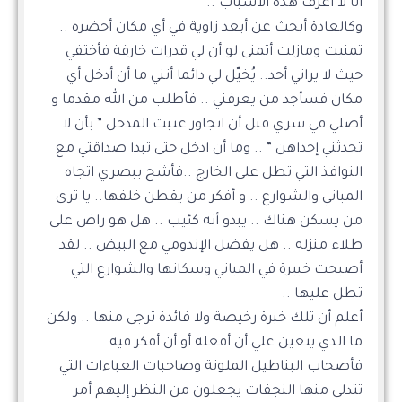
أنا لا أعرف هذه الأسباب ..
وكالعادة أبحث عن أبعد زاوية في أي مكان أحضره ..
تمنيت ومازلت أتمنى لو أن لي قدرات خارقة فأختفي
حيث لا يراني أحد.. يُخيّل لي دائما أنني ما أن أدخل أي
مكان فسأجد من يعرفني .. فأطلب من الله مقدما و
أصلي في سري قبل أن اتجاوز عتبت المدخل ” بأن لا
تحدثني إحداهن ” .. وما أن ادخل حتى تبدا صداقتي مع
النوافذ التي تطل على الخارج ..فأشح ببصري اتجاه
المباني والشوارع .. و أفكر من يقطن خلفها.. يا ترى
من يسكن هناك .. يبدو أنه كئيب .. هل هو راض على
طلاء منزله .. هل يفضل الإندومي مع البيض .. لقد
أصبحت خبيرة في المباني وسكانها والشوارع التي
تطل عليها ..
أعلم أن تلك خبرة رخيصة ولا فائدة ترجى منها .. ولكن
ما الذي يتعين علي أن أفعله أو أن أفكر فيه ..
فأصحاب البناطيل الملونة وصاحبات العباءات التي
تتدلى منها النجفات يجعلون من النظر إليهم أمر