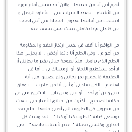
أجزم أنني أنا من جذبتها – والآن أجد نفسي أمام فورة
من الأشياء .. بصدد الاقتراب مني .. فأعاود الرحيل و
انسحب من أمامها بهدوء.. اعتقادا مني أنني اخفف
عن كاهلي فإذا بكاهلي يبحث عمن يخفف عنه .
في الواقع أنا أقف في نفس ارتكاز الدفع و المقاومة
من أعوام .. وفي الحلم أنا دائما أركض .. لا يحزنني هذا
الحلم الذي يراودني منذُ نعومة حياتي بقدر ما يحزنني أن
لا أحد يستطيع اللحاق أو الإمساك بي .. أما في
الحقيقة فالجميع يمر بجانبي ولم يصيبوا مني أية
اهتمام .. الكل يغادرني أو أنني أنا من غادرت .. لا وفاق
بيني وبين أي أحد .. أو بيني وبين ذاتي .. لا شيء مني في
مكانه الصحيح .. أكثرت من اختلاق الأعذار حتى انتهت
من مخزوني كل الظروف التي أختبئ خلفها.. فلم يعد
بوسعي كتابة ” لظرف كذا أو كذا ” .. لقد وحدت كل
اعذاري وكلماتي بجملة ” اعتذر لأسباب خاصة ” .. حتى