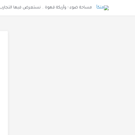
خطي
مساحة ضوء ؛ وأريكة قهوة .. نستعرض فيها التجارب و
لى
لمحتوى