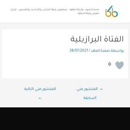
مساحة ضوء ؛ وأريكة قهوة .. نستعرض فيها التجارب والأحاديث والقصص .. لإثراء
معرفي وبيئة محفزة ..
الفتاة البرازيلية
بواسطة
صفية الفهد
/
28/07/2021
0
→
المنشور فني
المنشور فني التالية
السابقة
←