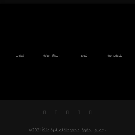
لقاءات حية
تدوين
رسائل مرئية
تجارب
- جميع الحقوق محفوطة لمبادرة متكأ 2021©