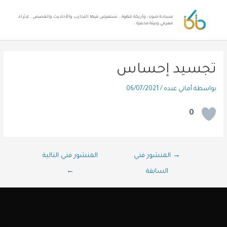
مساحة ضوء ؛ وأريكة قهوة .. نستعرض فيها التجارب والأحاديث والقصص .. لإثراء
معرفي وبيئة محفزة ..
تجسيد إحساس
بواسطة
أماني عبده
/
06/07/2021
0
→
المنشور فني
المنشور فني التالية
السابقة
←