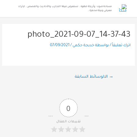
مساحة ضوء ؛ وأريكة قهوة .. نستعرض فيها التجارب والأحاديث والقصص .. لإثراء
معرفي وبيئة محفزة ..
photo_2021-09-07_14-37-43
اترك تعليقاً
/ بواسطة
خديجة حكمي
/
07/09/2021
→
الالوسائط السابقة
0
تقييمات المقال