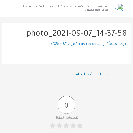
مساحة ضوء ؛ وأريكة قهوة .. نستعرض فيها التجارب والأحاديث والقصص .. لإثراء
معرفي وبيئة محفزة ..
photo_2021-09-07_14-37-58
اترك تعليقاً
/ بواسطة
خديجة حكمي
/
07/09/2021
→
الالوسائط السابقة
0
تقييمات المقال