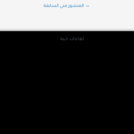
تصفّح
→
المنشور فني السابقة
المقالات
لقاءات حية