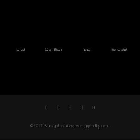
لقاءات حية
تدوين
رسائل مرئية
تجارب
- جميع الحقوق محفوطة لمبادرة متكأ 2021©