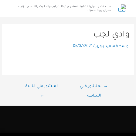
مساحة ضوء ؛ وأريكة قهوة .. نستعرض فيها التجارب والأحاديث والقصص .. لإثراء
معرفي وبيئة محفزة ..
وادي لجب
بواسطة
سعيد باوزير
/
06/07/2021
→
المنشور فني
المنشور فني التالية
السابقة
←