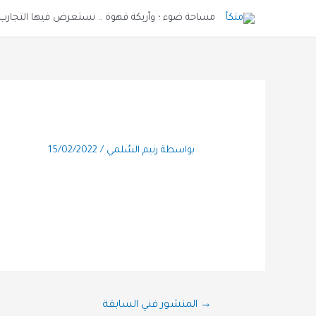
خطي
مساحة ضوء ؛ وأريكة قهوة .. نستعرض فيها التجارب و
لى
لمحتوى
بواسطة
رنيم السُلمي
/
15/02/2022
تصفّح
→
المنشور فني السابقة