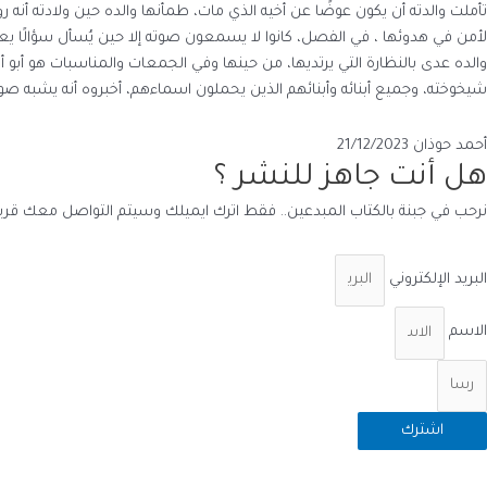
تأملت والدته أن يكون عوضًا عن أخيه الذي مات، طمأنها والده حين ولادته أنه 
لأمن في هدوئها ، في الفصل، كانوا لا يسمعون صوته إلا حين يُسأل سؤالًا يعج
والده عدى بالنظارة التي يرتديها، من حينها وفي الجمعات والمناسبات هو أبو أب
شيخوخته، وجميع أبنائه وأبنائهم الذين يحملون اسماءهم، أخبروه أنه يشبه صو
أحمد حوذان
21/12/2023
هل أنت جاهز للنشر ؟
نرحب في جبنة بالكتاب المبدعين.. فقط اترك ايميلك وسيتم التواصل معك قريبا
البريد الإلكتروني
الاسم
اشترك