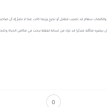
ر والكلمات سهام قد تصيب فتقتل أو تجرح وربما كانت عبثا لا تضرّ إلا أن صا
لام وجال ببصره متأمّلا متدبّرا قد ترك من لسانه لعقله يبحث في مكامن الحياة
0