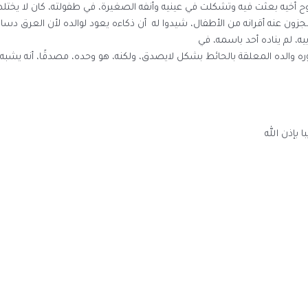
روح أخيه بعثت فيه وتشكلت في عينيه وأنفه الصغيرة، في طفولته، كان لا يختلط 
زون عنه أقرانه من الأطفال، شيدوا له أن ذكاءه يعود لوالده لأن العرق دساس،
يه، لم يناده أحد باسمه، في
ره والده المعلقة بالحائط بشكل لايصدق، ولكنه، هو وحده، مصدقًا، أنه يشبه
 بإذن الله