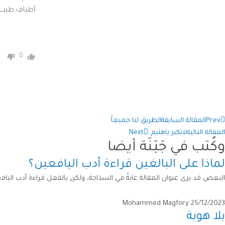
أطياف طيبــة
0
Prev
المقالة السابقة
الطريق لنا جميعاً
المقالة التالية
لاتكبر ياهثيم..
Next
وكُتب في جَبَنَة أيضا
لماذا على البالغين قراءة أدب اليافعين؟
البعض قد يرى عنوان المقالة غايةً في السذاجة، ولكن بالفعل قراءة أدب اليافعي
Mohammed Magfory
25/12/2023
بلا هوية