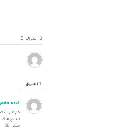
اشتراك
1
تعليق
غاده حكمي
كم من شخص ت
سمع منك أطي
بقلم.. ✍🏻