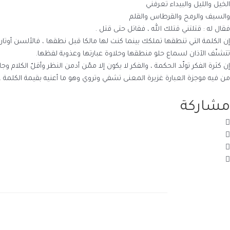
الخيل والليل والبيداء تعرفني
والسيف والرمح والقرطاس والقلم
فقال له : قتلتني قتلك الله ، فقاتل حتى قتل .
إن الكلمة التي تنطقها تملكك بينما كنت لها مالكا قبل نطقها ، فالألسن أوتا
تتشنّف الآذان لسماع حلو منطقها وحلاوة عبارتها وعذوبة لفظها.
إن كثرة الفكر تولّد الحكمة ، والفكر لا يكون إلا ممّن أدمن النظر وأقلّ الك
من فيه موجزة العبارة غزيرة المعنى تشفي وتروي وهو ما أعنيه بقيمة الكلمة .
مشاركة