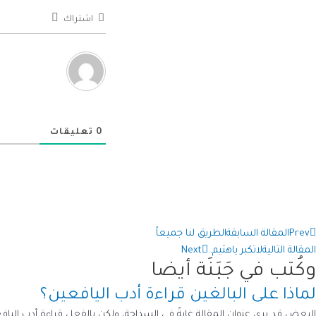
اشتراك
0
تعليقات
Prev
المقالة السابقة
الطريق لنا جميعاً
المقالة التالية
لاتكبر ياهثيم..
Next
وكُتب في جَبَنَة أيضا
لماذا على البالغين قراءة أدب اليافعين؟
البعض قد يرى عنوان المقالة غايةً في السذاجة، ولكن بالفعل قراءة أدب اليافعي