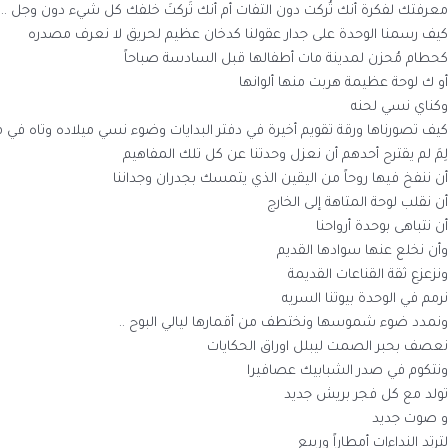
معرفتك لفكرة أنك تُركت دون التفات أم أنك تَركتَ خلفك كل شيء دون وجل ..
كيف رسمنا الوحدة على جدار عقولنا كدخان عظيم لحريق لا نعرف مصدره
كحطام مُحزن لمدينة مات أطفالها قبل السادسة صباحاً
أو ك لوحة عظيمة هربت منها ألوانها
وكناي نسي لحنه
كيف تصورناها ورقة تقويم أخيرة في دفتر البدايات وضوء نسي ميلاده وتاه في 
لِمَ لم يقترح أحدهم أن نعزل وحدتنا عن كل تلك المفاهيم
أن ننفخ فيها روحاً من اليقين الذي يتمسك بجدران وجداننا
أن نقلب لوحة المتاهة إلى الخارج
أن نتباهى بوحدة أرواحنا
وأن نخلع عنها سوادها القديم
ونزعزع ثقة القناعات القديمة
نرمم في الوحدة بيوتنا السريه
ونمدد ضوء شموسها ونختطف من أقمارها ليالي البوح ..
نعصف بحبر الصمت ليبلل اوراق الحكايات
ونتكوم في صدر الشبابيك عصافيرا
تولد مع كل فجر بريش جديد
و صوت جديد
لترتد النداءات أمطاراً وربيع