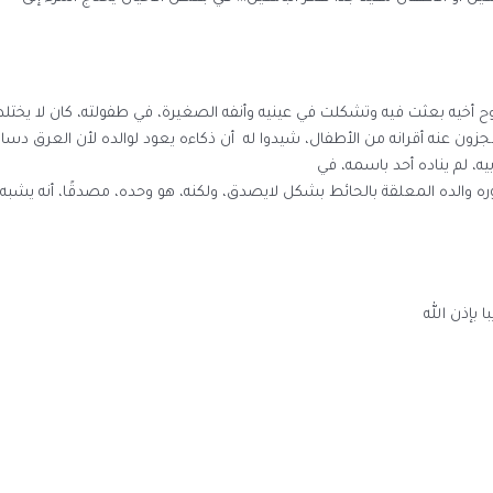
روح أخيه بعثت فيه وتشكلت في عينيه وأنفه الصغيرة، في طفولته، كان لا يختلط 
زون عنه أقرانه من الأطفال، شيدوا له أن ذكاءه يعود لوالده لأن العرق دساس،
يه، لم يناده أحد باسمه، في
ره والده المعلقة بالحائط بشكل لايصدق، ولكنه، هو وحده، مصدقًا، أنه يشبه
 بإذن الله