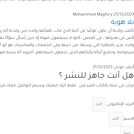
Mohammed Magfory
25/12/2023
بلا هوية
تأملت والدته أن يكون عوضًا عن أخيه الذي مات، طمأنها والده حين ولادته أنه 
لأمن في هدوئها ، في الفصل، كانوا لا يسمعون صوته إلا حين يُسأل سؤالًا يعج
والده عدى بالنظارة التي يرتديها، من حينها وفي الجمعات والمناسبات هو أبو أب
شيخوخته، وجميع أبنائه وأبنائهم الذين يحملون اسماءهم، أخبروه أنه يشبه صو
أحمد حوذان
21/12/2023
هل أنت جاهز للنشر ؟
نرحب في جبنة بالكتاب المبدعين.. فقط اترك ايميلك وسيتم التواصل معك قريبا
البريد الإلكتروني
الاسم