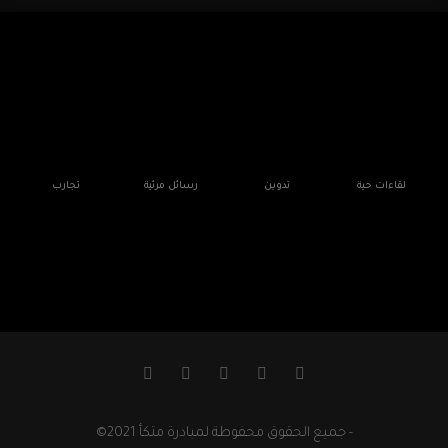
لقاءات حية
تدوين
رسائل مرئية
تجارب
- جميع الحقوق محفوطة لمبادرة متكأ 2021©