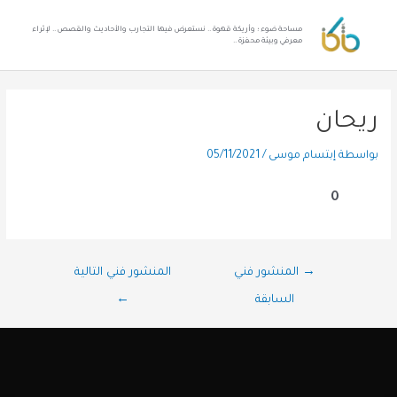
مساحة ضوء ؛ وأريكة قهوة .. نستعرض فيها التجارب والأحاديث والقصص .. لإثراء
معرفي وبيئة محفزة ..
ريحان
بواسطة
إبتسام موسى
/
05/11/2021
0
→
المنشور فني
المنشور فني التالية
السابقة
←