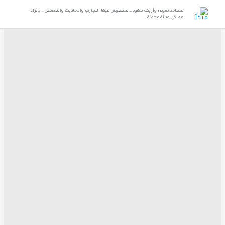
مساحة ضوء ؛ وأريكة قهوة .. نستعرض فيها التجارب والأحاديث والقصص .. لإثراء
معرفي وبيئة محفزة ..