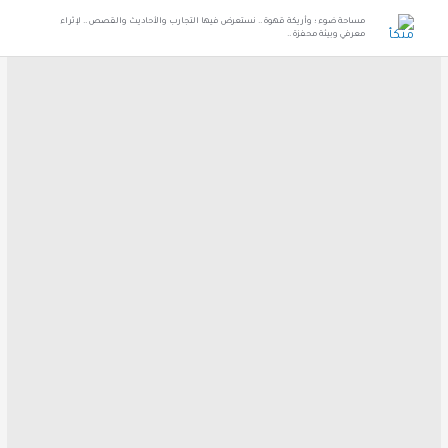
مساحة ضوء ؛ وأريكة قهوة .. نستعرض فيها التجارب والأحاديث والقصص .. لإثراء
معرفي وبيئة محفزة ..