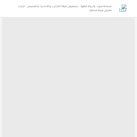
مساحة ضوء ؛ وأريكة قهوة .. نستعرض فيها التجارب والأحاديث والقصص .. لإثراء
معرفي وبيئة محفزة ..