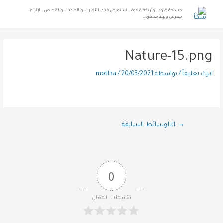
مساحة ضوء ؛ وأريكة قهوة .. نستعرض فيها التجارب والأحاديث والقصص .. لإثراء
معرفي وبيئة محفزة ..
Nature-15.png
اترك تعليقاً
/ بواسطة
20/03/2021
/
mottka
→
الالوسائط السابقة
0
تقييمات المقال