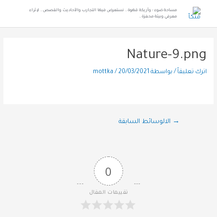
مساحة ضوء ؛ وأريكة قهوة .. نستعرض فيها التجارب والأحاديث والقصص .. لإثراء
معرفي وبيئة محفزة ..
Nature-9.png
اترك تعليقاً
/ بواسطة
20/03/2021
/
mottka
→
الالوسائط السابقة
0
تقييمات المقال