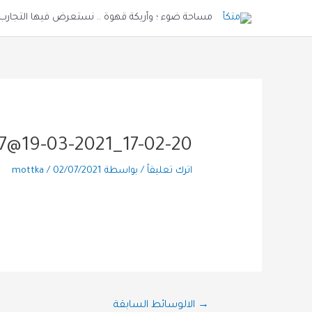
خطي
مساحة ضوء ؛ وأريكة قهوة .. نستعرض فيها التجارب و
لى
لمحتوى
7@19-03-2021_17-02-20
اترك تعليقاً
/ بواسطة
02/07/2021
/
mottka
تصفّح
→
الالوسائط السابقة