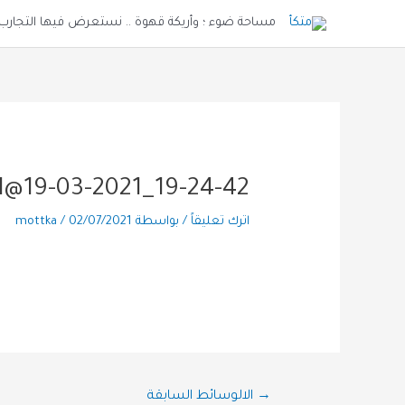
خطي
مساحة ضوء ؛ وأريكة قهوة .. نستعرض فيها التجارب و
لى
لمحتوى
1@19-03-2021_19-24-42
اترك تعليقاً
/ بواسطة
02/07/2021
/
mottka
تصفّح
→
الالوسائط السابقة