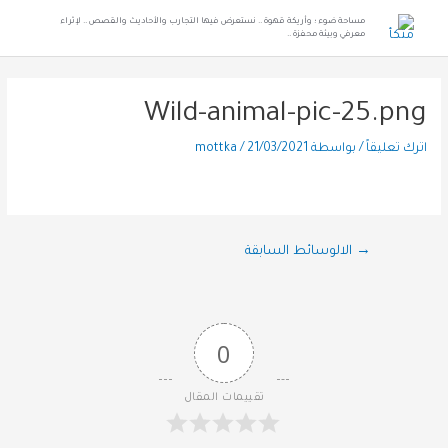
مساحة ضوء ؛ وأريكة قهوة .. نستعرض فيها التجارب والأحاديث والقصص .. لإثراء
معرفي وبيئة محفزة ..
Wild-animal-pic-25.png
اترك تعليقاً
/ بواسطة
21/03/2021
/
mottka
→
الالوسائط السابقة
0
تقييمات المقال